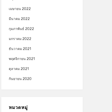
เมษายน 2022
มีนาคม 2022
กุมภาพันธ์ 2022
มกราคม 2022
ธันวาคม 2021
พฤศจิกายน 2021
ตุลาคม 2021
กันยายน 2020
หมวดหมู่