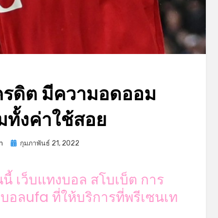
ครดิต มีความอดออม
ทั้งค่าใช้สอย
Posted
n
กุมภาพันธ์ 21, 2022
on
นนี้ เว็บแทงบอล สโบเบ็ต การ
บอลufa ที่ให้บริการที่พรีเซนเท