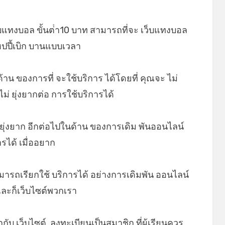
ทงบอล ขั้นต่ํา10 บาท สามารถที่จะ เว็บแทงบอล
แฮปปี้เบิก บานแบบเวลา
้าน ของการที่ จะใช้บริการ ได้โดยที่ คุณจะ ไม่
ไม่ ยุ่งยากต่อ การใช้บริการได้
มยุ่งยาก อีกต่อไปในด้าน ของการเดิม พันออนไลน์
การได้ เมื่ออยาก
ามารถเรียกใช้ บริการได้ อย่างการเดิมพัน ออนไลน์
 และก็เว็บไซต์พวกเรา
ับ เว็บไซต์ ลงทะเบียนเป็นสมาชิก ที่ผู้เรียนควร