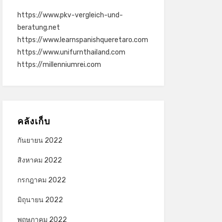
https://www.pkv-vergleich-und-
beratung.net
https://www.learnspanishqueretaro.com
https://www.unifurnthailand.com
https://millenniumrei.com
คลังเก็บ
กันยายน 2022
สิงหาคม 2022
กรกฎาคม 2022
มิถุนายน 2022
พฤษภาคม 2022