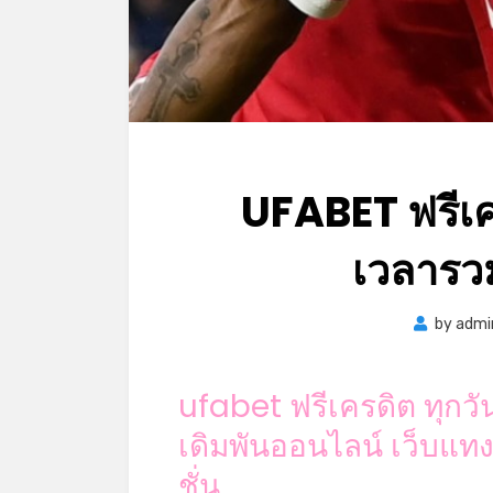
UFABET ฟรีเ
เวลารวม
by
admi
ufabet ฟรีเครดิต ทุกวั
เดิมพันออนไลน์ เว็บแทง
ชั่น