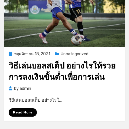
Posted
พฤศจิกายน 18, 2021
Uncategorized
on
วิธีเล่นบอลสเต็ป อย่างไรให้รวย
การลงเงินขั้นต่ำเพื่อการเล่น
by
admin
วิธีเล่นบอลสเต็ป อย่างไรใ…
Read More