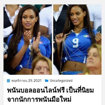
Posted
พฤศจิกายน 29, 2021
Uncategorized
on
พนันบอลออนไลน์ฟรี เป็นที่นิยม
จากนักการพนันมือใหม่