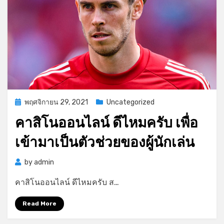
Posted
พฤศจิกายน 29, 2021
Uncategorized
on
คาสิโนออนไลน์ ดีไหมครับ เพื่อ
เข้ามาเป็นตัวช่วยของผู้นักเล่น
by
admin
คาสิโนออนไลน์ ดีไหมครับ ส…
Read More