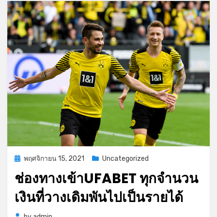
Posted
พฤศจิกายน 15, 2021
Uncategorized
on
ช่องทางเข้าUFABET ทุกจำนวน
เงินที่วางเดิมพันไปเป็นรายได้
by
admin