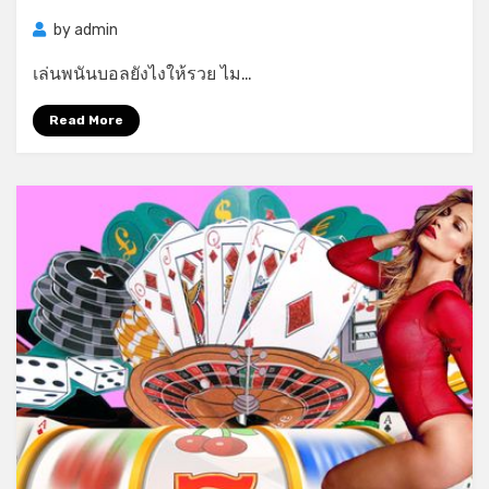
by
admin
เล่นพนันบอลยังไงให้รวย ไม…
Read More