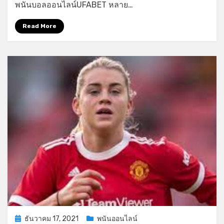
พนันบอลออนไลน์UFABET หลาย…
Read More
Posted
ธันวาคม 17, 2021
พนันออนไลน์