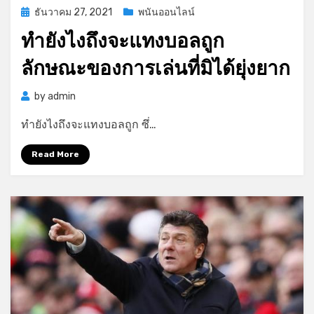
Posted
ธันวาคม 27, 2021
พนันออนไลน์
on
ทำยังไงถึงจะแทงบอลถูก
ลักษณะของการเล่นที่มิได้ยุ่งยาก
by
admin
ทำยังไงถึงจะแทงบอลถูก ซึ่…
Read More