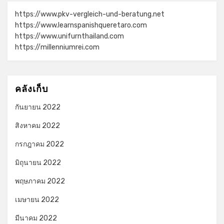
https://www.pkv-vergleich-und-beratung.net
https://www.learnspanishqueretaro.com
https://www.unifurnthailand.com
https://millenniumrei.com
คลังเก็บ
กันยายน 2022
สิงหาคม 2022
กรกฎาคม 2022
มิถุนายน 2022
พฤษภาคม 2022
เมษายน 2022
มีนาคม 2022