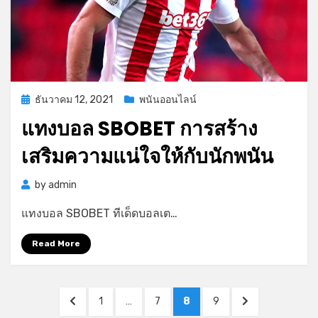
Posted
ธันวาคม 12, 2021
พนันออนไลน์
on
แทงบอล SBOBET การสร้าง
เสริมความแน่ใจให้กับนักพนัน
by
admin
แทงบอล SBOBET ทีเด็ดบอลเต…
Read More
Posts
PREVIOUS
PAGE
PAGE
PAGE
PAGE
NEXT
1
…
7
8
9
PAGE
PAGE