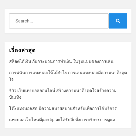
pagination
Search
for:
Search
เรื่องล่าสุด
สล็อตได้เงิน กับกระบวนการทำเงิน ในรูปแบบของการเล่น
การพนันการแทงบอลให้ได้กำไร การเล่นแทงบอลมีความน่าดึงดูด
ใจ
รีวิว เว็บแทงบอลออนไลน์ สร้างความน่าดึงดูดใจสร้างความ
บันเทิง
โต๊ะแทงบอลสด มีความสบายสบายสำหรับเพื่อการใช้บริการ
แทงบอลเว็บไหนดีpantip จะได้รับอีกทั้งการบริการการดูแล