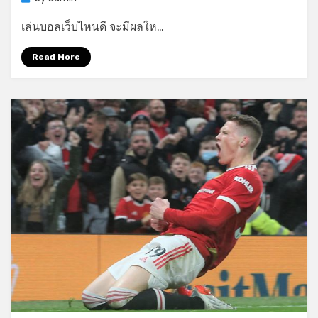
เล่นบอลเว็บไหนดี จะมีผลให…
Read More