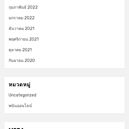
กุมภาพันธ์ 2022
มกราคม 2022
ธันวาคม 2021
พฤศจิกายน 2021
ตุลาคม 2021
กันยายน 2020
หมวดหมู่
Uncategorized
พนันออนไลน์