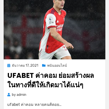
Posted
ธันวาคม 17, 2021
พนันออนไลน์
on
UFABET ค่าคอม ย่อมสร้างผล
ในทางที่ดีให้เกิดมาได้แน่ๆ
by
admin
ufabet ค่าคอม หลายคนคิดอย…