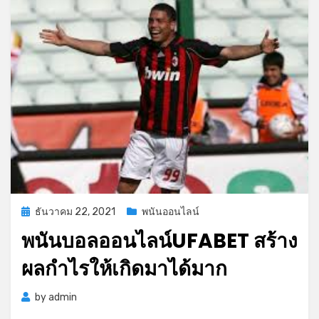
Posted
ธันวาคม 22, 2021
พนันออนไลน์
on
พนันบอลออนไลน์UFABET สร้าง
ผลกำไรให้เกิดมาได้มาก
by
admin