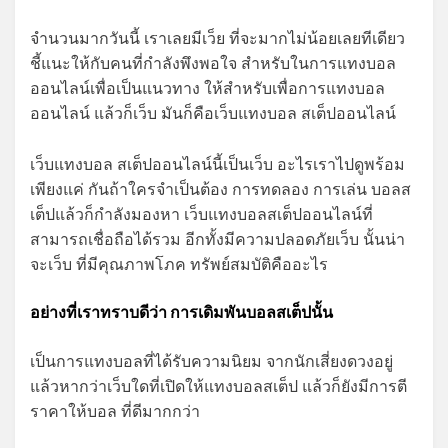
จำนวนมากวันนี้ เราเลยมีเว็ย ที่จะมากไม่น้อยเลยทีเดียว
ชี้แนะให้กับคนที่กำลังพึงพอใจ สำหรับในการแทงบอล
ออนไลน์เพื่อเป็นแนวทาง ให้สำหรับเพื่อการแทงบอล
ออนไลน์ แล้วก็เว็บ มันก็คือเว็บแทงบอล สเต็ปออนไลน์
เว็บแทงบอล สเต็ปออนไลน์นี้เป็นเว็บ อะไรเราไปดูพร้อม
เพียงแค่ กันถ้าใครจำเป็นต้อง การทดลอง การเล่น บอลส
เต็ปแล้วก็กำลังมองหา เว็บแทงบอลสเต็ปออนไลน์ที่
สามารถเชื่อถือได้รวม อีกทั้งมีความปลอดภัยเว็บ นั้นน่า
จะเว็บ ที่มีคุณภาพโภค ทรัพย์สมบัติคืออะไร
อย่างที่เราทราบดีว่า การเดิมพันบอลสเต็ปนั้น
เป็นการแทงบอลที่ได้รับความนิยม จากนักเสี่ยงดวงอยู่
แล้วหากว่าเว็บใดที่เปิดให้แทงบอลสเต็ป แล้วก็ยังมีการตี
ราคาให้บอล ที่ดีมากกว่า