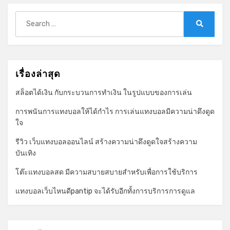
Search
for:
Search
เรื่องล่าสุด
สล็อตได้เงิน กับกระบวนการทำเงิน ในรูปแบบของการเล่น
การพนันการแทงบอลให้ได้กำไร การเล่นแทงบอลมีความน่าดึงดูด
ใจ
รีวิว เว็บแทงบอลออนไลน์ สร้างความน่าดึงดูดใจสร้างความ
บันเทิง
โต๊ะแทงบอลสด มีความสบายสบายสำหรับเพื่อการใช้บริการ
แทงบอลเว็บไหนดีpantip จะได้รับอีกทั้งการบริการการดูแล