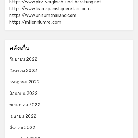
https://www.pkv-vergleich-und-beratung.net
https://www.learnspanishqueretaro.com
https://www.unifurnthailand.com
https://millenniumrei.com
คลังเก็บ
กันยายน 2022
สิงหาคม 2022
กรกฎาคม 2022
มิถุนายน 2022
พฤษภาคม 2022
เมษายน 2022
มีนาคม 2022