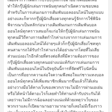
ทำให้กรุ๊ปผู้นักเล่นการพนันทุกคนกำเนิดความชอบพอ
สำหรับในการเล่นเกมการเดิมพันบอลออนไลน์ในทุกแบบ
อย่างและก็หากกรุ๊ปผู้นักเสี่ยงดวงทุกคนรู้จักการใช้พินิจ
พิจารณาเป็นหลักก่อนวางเดิมพันเกมการเดิมพันบอล
ออนไลน์ทุกคราวเสมอก็จะก่อให้กรุ๊ปผู้นักเล่นการพนัน
ทุกคนมีวิถีทางการผลิตกำไรค่าแรงจากการเล่นเกมการ
เดิมพันบอลออนไลน์ได้ง่ายๆแล้วก็กรุ๊ปผู้นักเสี่ยงโชคทุก
คนสามารถได้รับกำไรค่าแรงได้อย่างมากโดยที่ไม่เสีย
ส่วนแบ่งอะไรอีกด้วยที่ตรงต่อสิ่งที่มีความต้องการของ
กรุ๊ปผู้นักเสี่ยงดวงทุกคนอย่างแน่แท้กับการเล่นเกมการ
เดิมพันบอลออนไลน์ในปัจจุบันนี้การที่จัดฟรีโบนัสนั้น
เป็นการที่อยากความล่อใจความพึงพอใจแก่ชาวแทงบอล
ออนไลน์ทุกคนได้เพิ่มสมาชิกเพิ่มมากขึ้นแล้วก็ได้เล่น
อย่างวางมือได้ทางเว็บของพวกเราจะไม่มีการผ่านเอเย่น
หรือได้หน้าได้ตาอะไรก็เลยทำให้ท่านกล้ารับประกันได้
เลยว่าจะไม่มีการฉ้อฉลอย่างแน่แท้ด้วยเหตุว่าเว็บของ
พวกเราและก็เปิดมานานยาวมากมายก็เลยไม่มีเรื่องราว