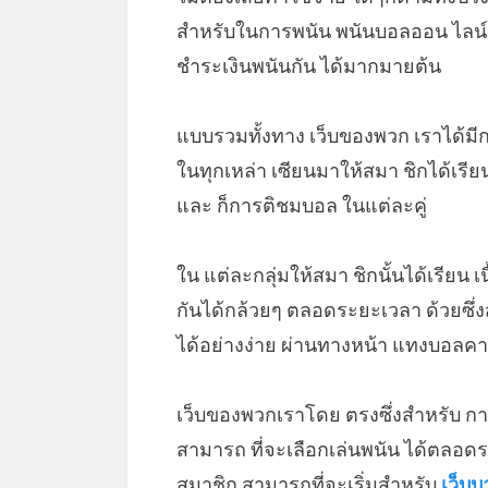
สำหรับในการพนัน พนันบอลออน ไลน์ข้
ชำระเงินพนันกัน ได้มากมายต้น
แบบรวมทั้งทาง เว็บของพวก เราได้มี
ในทุกเหล่า เซียนมาให้สมา ชิกได้เรีย
และ ก็การติชมบอล ในแต่ละคู่
ใน แต่ละกลุ่มให้สมา ชิกนั้นได้เรียน
กันได้กล้วยๆ ตลอดระยะเวลา ด้วยซึ่งส
ได้อย่างง่าย ผ่านทางหน้า แทงบอลค
เว็บของพวกเราโดย ตรงซึ่งสำหรับ กา
สามารถ ที่จะเลือกเล่นพนัน ได้ตลอดระ
สมาชิก สามารถที่จะเริ่มสำหรับ
เว็บบ