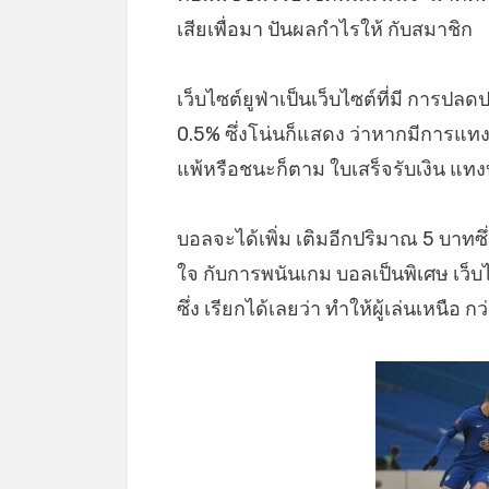
เสียเพื่อมา ปันผลกำไรให้ กับสมาชิก
เว็บไซต์ยูฟ่าเป็นเว็บไซต์ที่มี การปลด
0.5% ซึ่งโน่นก็แสดง ว่าหากมีการแทงพ
แพ้หรือชนะก็ตาม ใบเสร็จรับเงิน แ
บอลจะได้เพิ่ม เติมอีกปริมาณ 5 บาท
ใจ กับการพนันเกม บอลเป็นพิเศษ เว็บ
ซึ่ง เรียกได้เลยว่า ทำให้ผู้เล่นเหนือ กว