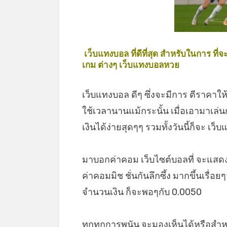
เว็บแทงบอล ที่ดีที่สุด สำหรับในการ ที
เกม ต่างๆ เว็บแทงบอลหวย
เว็บแทงบอล ดีๆ ซึ่งจะมีการ ตีราคาให้ท
ใช้เวลานานแม้กระนั้น เมื่อเอามาเล่
เงินได้ง่ายสุดๆๆ รวมทั้งวันนี้ก็จะ เ
มาบอกค่าคอม เว็บไซต์บอลที่ จะแสดง
ค่าคอมมิช ชั่นกันลึกซึ้ง มากขึ้นเรื่อย
จำนวนเงิน ก็จะพอๆกับ 0.0050
ทุกทุกการพนัน จะมองเห็นได้หรือสำหรั