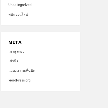
Uncategorized
พนันออนไลน์
META
เข้าสู่ระบบ
เข้าฟีด
แสดงความเห็นฟีด
WordPress.org