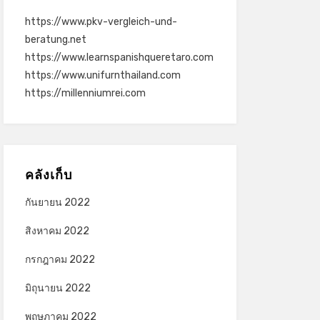
https://www.pkv-vergleich-und-
beratung.net
https://www.learnspanishqueretaro.com
https://www.unifurnthailand.com
https://millenniumrei.com
คลังเก็บ
กันยายน 2022
สิงหาคม 2022
กรกฎาคม 2022
มิถุนายน 2022
พฤษภาคม 2022