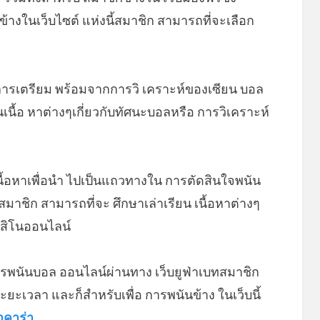
างในเว็บไซต์ แห่งนี้สมาชิก สามารถที่จะเลือก
การเตรียม พร้อมจากการวิ เคราะห์ของเซียน บอล
นเนื้อ หาต่างๆเกี่ยวกับทัศนะบอลหรือ การวิเคราะห์
 เนื้อหาเพื่อนำ ไปเป็นแถวทางใน การตัดสินใจพนัน
มาชิก สามารถที่จะ ศึกษาเล่าเรียน เนื้อหาต่างๆ
าสิโนออนไลน์
รพนันบอล ออนไลน์ผ่านทาง เว็บยูฟ่าเบทสมาชิก
ยะเวลา และก็สำหรับเพื่อ การพนันข้าง ในเว็บนี้
าคาร่า