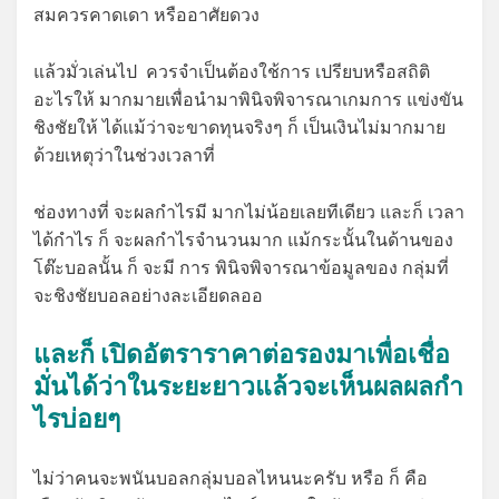
สมควรคาดเดา หรืออาศัยดวง
แล้วมั่วเล่นไป ควรจำเป็นต้องใช้การ เปรียบหรือสถิติ
อะไรให้ มากมายเพื่อนำมาพินิจพิจารณาเกมการ แข่งขัน
ชิงชัยให้ ได้แม้ว่าจะขาดทุนจริงๆ ก็ เป็นเงินไม่มากมาย
ด้วยเหตุว่าในช่วงเวลาที่
ช่องทางที่ จะผลกำไรมี มากไม่น้อยเลยทีเดียว และก็ เวลา
ได้กำไร ก็ จะผลกำไรจำนวนมาก แม้กระนั้นในด้านของ
โต๊ะบอลนั้น ก็ จะมี การ พินิจพิจารณาข้อมูลของ กลุ่มที่
จะชิงชัยบอลอย่างละเอียดลออ
และก็ เปิดอัตราราคาต่อรองมาเพื่อเชื่อ
มั่นได้ว่าในระยะยาวแล้วจะเห็นผลผลกำ
ไรบ่อยๆ
ไม่ว่าคนจะพนันบอลกลุ่มบอลไหนนะครับ หรือ ก็ คือ