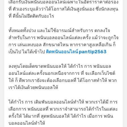
เลือกรับเงินพนันบอลออนไลน์เฉพาะในอัตราราคาต่อรอง
ที่ ตัวเองระบุแล้วว่าได้โอกาสได้เงินสูงนั่นเอง ซึ่งนักลงทุน
ที่ ดีนั้นไม่ยึดติดกับอะไร
ทั้งหมดทั้งปวง และไม่ใช้อารมณ์สำหรับการ ตกลงใจ
สำหรับในการ พนันบอลออนไลน์แต่ละครั้ง แม้ว่าจะถูกใจ
การ เล่นแทงบอล สักขนาดไหน หากราคาสูงเหลือเกิน ก็
เป็นไป ไม่ได้เข้าไป
ติดพนันออนไลน์ pantip2563
ลงทุนโดยเด็ดขาดพนันบอลให้ ได้กำไร การ พนันบอล
ออนไลน์แต่ละครั้งนอกเหนือจากการ ที่ จะเลือกเว็บไซต์
ให้ ก็ ดีพวกเรายังจะต้องเลือกบอลที่ ได้โอกาสทำให้ พวก
เราได้เงินด้วย
พนันบอลให้
ได้กำไร การ เดิมพันบอลออนไลน์ทำให้ พวกเราได้มี การ
เลือกการ พนันบอลที่ พวกเราจำสามารถได้กำไรในแต่ละ
ครั้งให้ ได้มากที่ สุด
พนันบอลให้ ได้กำไร เมื่อการ พนัน
บอลออนไลน์ทำให้