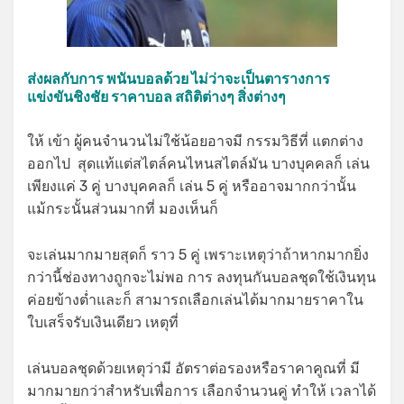
ส่งผลกับการ พนันบอลด้วย ไม่ว่าจะเป็นตารางการ
แข่งขันชิงชัย ราคาบอล สถิติต่างๆ สิ่งต่างๆ
ให้ เข้า ผู้คนจำนวนไม่ใช้น้อยอาจมี กรรมวิธีที่ แตกต่าง
ออกไป สุดแท้แต่สไตล์คนไหนสไตล์มัน บางบุคคลก็ เล่น
เพียงแค่ 3 คู่ บางบุคคลก็ เล่น 5 คู่ หรืออาจมากกว่านั้น
แม้กระนั้นส่วนมากที่ มองเห็นก็
จะเล่นมากมายสุดก็ ราว 5 คู่ เพราะเหตุว่าถ้าหากมากยิ่ง
กว่านี้ช่องทางถูกจะไม่พอ การ ลงทุนกันบอลชุดใช้เงินทุน
ค่อยข้างต่ำและก็ สามารถเลือกเล่นได้มากมายราคาใน
ใบเสร็จรับเงินเดียว เหตุที่
เล่นบอลชุดด้วยเหตุว่ามี อัตราต่อรองหรือราคาคูณที่ มี
มากมายกว่าสำหรับเพื่อการ เลือกจำนวนคู่ ทำให้ เวลาได้