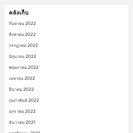
คลังเก็บ
กันยายน 2022
สิงหาคม 2022
กรกฎาคม 2022
มิถุนายน 2022
พฤษภาคม 2022
เมษายน 2022
มีนาคม 2022
กุมภาพันธ์ 2022
มกราคม 2022
ธันวาคม 2021