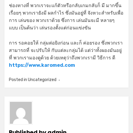
ช่องทางที่ พวกเราจะแก้ตัวหรือกลับเกมกลับก็ มี มากขึ้น
เรื่อยๆ
พวกเรายังมี ผลกำไร ซึ่งมันอยู่ที่ จังหวะสำหรับเพื่อ
การ เล่นของ พวกเราด้วย ซึ่งการ เล่นมันจะมี หลายๆ
แบบ เป็นต้นว่า เล่นรองตั้งแต่ก่อนแข่งขัน
การ รอคอยให้ กลุ่มต่อยิงก่อน และก็ ค่อยรอง ซึ่งพวกเรา
สามารถที่ จะปรับให้ กับแต่ละกลุ่มได้ แต่ว่าทั้งผองมันอยู่
ที่ พวกเรามองดูด้วย ด้วยเหตุว่าถึงพวกเรามี วิธีการ ดี
https://www.karomed.com
Posted in
Uncategorized
Published by
admin