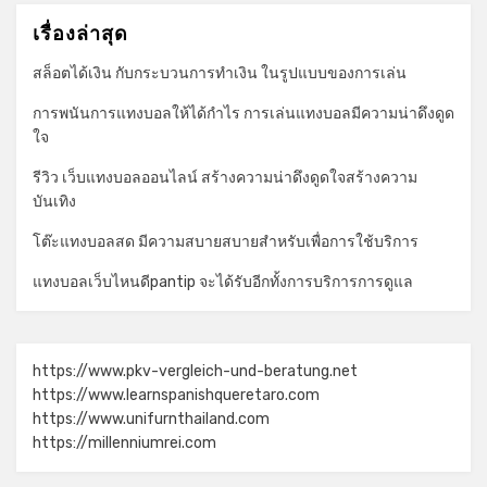
เรื่องล่าสุด
สล็อตได้เงิน กับกระบวนการทำเงิน ในรูปแบบของการเล่น
การพนันการแทงบอลให้ได้กำไร การเล่นแทงบอลมีความน่าดึงดูด
ใจ
รีวิว เว็บแทงบอลออนไลน์ สร้างความน่าดึงดูดใจสร้างความ
บันเทิง
โต๊ะแทงบอลสด มีความสบายสบายสำหรับเพื่อการใช้บริการ
แทงบอลเว็บไหนดีpantip จะได้รับอีกทั้งการบริการการดูแล
https://www.pkv-vergleich-und-beratung.net
https://www.learnspanishqueretaro.com
https://www.unifurnthailand.com
https://millenniumrei.com