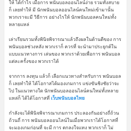
ให้ ได้กำไร เมื่อการ พนันบอลออนไลน์ง่าย รวมทั้งสบาย
ก็ เลยทำให้ มี นักพนันบอลออนไลน์คนใหม่เข้ามานั้น
พวกเราจะมี วิธีการ อย่างไรให้ นักพนันบอลคนใหม่ทั้ง
หลายแหล่
เล่าเรียนรวมทั้งพินิจพิจารณาแล้วถึงผลในด้านดีของ การ
พนันบอลช่วงหลัง พวกเราก็ ควรที่ จะนำมาประยุกต์ใน
แบบแนวทางการ เล่นของ พวกเราด้วยเพื่อการ พนันบอล
แต่ละครั้งของ พวกเราได้
จากการ ลงทุน แล้วก็ เลือกแนวทางสำหรับการ พนันบอล
ก็ เลยทำให้ ได้โอกาสได้มองเกมการ แข่งขันชิงชัยว่าจะ
ไป ในแนวทางใด นักพนันบอลออนไลน์คนใหม่ทั้งหลาย
แหล่ก็ ได้ได้โอกาสที่
เว็บพนันบอลไทย
กำลังจะได้พินิจพิจารณาเกมการ ประลองกันอย่างถี่ถ้วน
ถ้วนถี่ การ พนันบอลออนไลน์ในเมื่อพวกเราได้โอกาสที่
จะมองเกมก่อนที่ จะมี การ ตกลงใจแทง พวกเราก็ ไม่