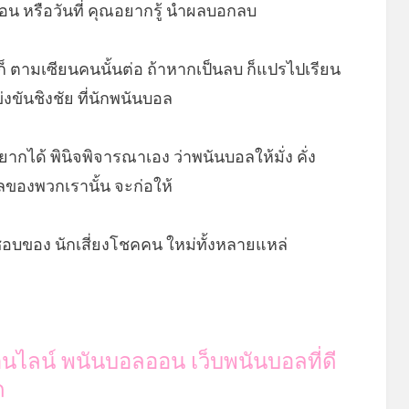
ือน หรือวันที่ คุณอยากรู้ นำผลบอกลบ
็ ตามเซียนคนนั้นต่อ ถ้าหากเป็นลบ ก็แปรไปเรียน
งขันชิงชัย ที่นักพนันบอล
กได้ พินิจพิจารณาเอง ว่าพนันบอลให้มั่ง คั่ง
ลของพวกเรานั้น จะก่อให้
่นชอบของ นักเสี่ยงโชคคน ใหม่ทั้งหลายแหล่
อนไลน์ พนันบอลออน เว็บพนันบอลที่ดี
ถ