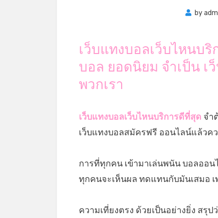
by
adm
เว็บแทงบอลเว็บไหนบริการด
บอล ยอดนิยม จำเป็น เว็
พวกเรา
เว็บแทงบอลเว็บไหนบริการดีที่สุด
จำต
เว็บแทงบอลสมัครฟรี ออนไลน์แล้วคว
การที่ทุกคน เข้ามาเล่นพนัน บอลออนไ
ทุกคนจะเห็นผล ทดแทนกับมันเสมอ เพร
ความเที่ยงตรง ด้วยเป็นอย่างยิ่ง สรุ