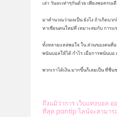
เล่า วันละเท่าๆกันด้วย เพียงพอครบเด
มาคำนวณว่าผลเป็น ยังไง ถ้าเกิดบวกก
หาเซียนคนใหม่ที่ เหมาะสมกับ การแข่
ทั้งหลายแหล่พอใจ ใน ส่วนของคนที่อยา
พนันบอลให้ได้ กำไร เมื่อการพนันบอ 
พวกเราได้เงิน มากขึ้นก็เลยเป็น ที่ชื
ถึงแม้ว่าการ เว็บแทงบอล อ
ที่สุด pantip ไลน์จะสามาร