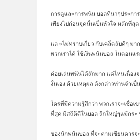
การดูและการพนัน บอลที่นาๆประการ ซึ
เพียงไปก่อนจุดนั้นเป็นหัวใจ หลักที่
แล ะไม่ทราบเกี่ยว กับเคล็ดลับดีๆ มากส
พวกเราได้ ใช้เงินพนันบอล ในตอนแร
ค่อยเล่นพนันได้สักมาก แค่ไหนเนื่องจ
งั้นเอง ด้วยเหตุผล ดังกล่าวท่านจำเป็
ใครที่มีความรู้สึกว่า พวกเราจะเชื่อ
ที่สุด มีสถิติดีในบอล ลีกใหญ่ๆแม้กระ
ของนักพนันบอล ที่จะตามเซียนควรจะต