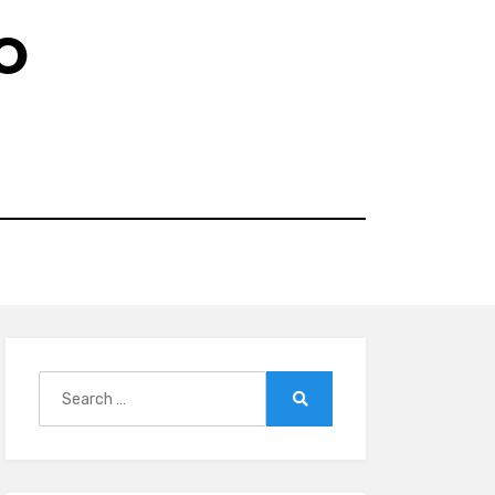
O
Search
for:
Search