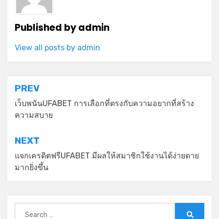
Published by
admin
View all posts by admin
เมนู
PREV
นำทาง
เว็บพนันUFABET การเลือกที่ตรงกับความอยากที่สร้าง
ความสบาย
เรื่อง
NEXT
แจกเครดิตฟรีUFABET มีผลให้สมาชิกใช้งานได้ง่ายดาย
มากยิ่งขึ้น
Search
for: