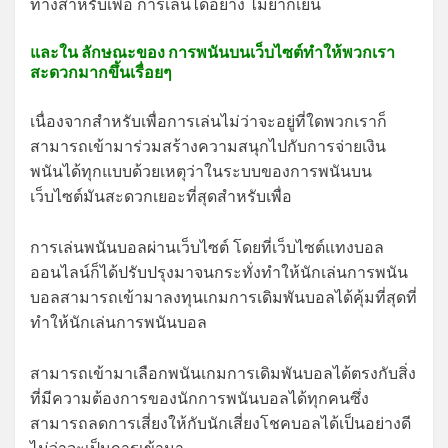
ทางสำหรับเพื่อ การเล่นได้อย่าง ไม่ยากเย็น
และใน ลักษณะของ การพนันบนเว็บไซต์ทำให้พวกเรา
สะดวกมากขึ้นเรื่อยๆ
เนื่องจากสำหรับเพื่อการเล่นไม่ว่าจะอยู่ที่ใดพวกเราก็
สามารถเข้ามาร่วมสร้างความสนุกไปกับการจ่ายเงิน
พนันได้ทุกแบบด้วยเหตุว่าในระบบของการพนันบน
เว็บไซต์มันสะดวกเยอะที่สุดสำหรับเพื่อ
การเล่นพนันบอลผ่านเว็บไซต์ โดยที่เว็บไซต์แทงบอล
ออนไลน์ก็ได้ปรับปรุงมาจนกระทั่งทำให้นักเล่นการพนัน
บอลสามารถเข้ามาลงทุนเกมการเดิมพันบอลได้คุ้มที่สุดที่
ทำให้นักเล่นการพนันบอล
สามารถเข้ามาเลือกพนันเกมการเดิมพันบอลได้ตรงกับสิ่ง
ที่มีความต้องการของนักการพนันบอลได้ทุกคนซึ่ง
สามารถลดการเสี่ยงให้กับนักเสี่ยงโชคบอลได้เป็นอย่างดี