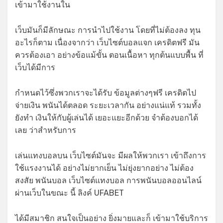
เข้ามาใช้งานใน
เว็บมันก็มีลักษณะ การนำไปใช้งาน โดยที่ไม่ต้องลง ทุน
อะไรก็ตาม เนื่องจากว่า เว็บไซต์บอลแจก เครดิตฟรี มัน
ควรต้องเอา อย่างข้อแม้ขั้น ตอนเนื้อหา ทุกต้นแบบพื้น ที่
เว็บได้มีการ
กำหนดไว้ซึ่งพวกเราจะได้รับ ข้อมูลต่างๆฟรี เครดิตไป
จ่ายเงิน พนันได้ตลอด ระยะเวลากัน อย่างแน่แท้ รวมทั้ง
ยังทำ เงินให้กับผู้เล่นได้ เยอะแยะอีกด้วย จำต้องบอกได้
เลย ว่าสำหรับการ
เล่นแทงบอลบน เว็บไซต์มันจะ มีผลให้พวกเรา เข้าถึงการ
ใช้แรงงานได้ อย่างไม่ยากเย็น ไม่ยุ่งยากอย่าง ไม่ต้อง
สงสัย พนันบอล เว็บไซต์แทงบอล การพนันบอลออนไลน์
ผ่านเว็บในขณะ นี้ ลิงค์ UFABET
ได้มีสมาชิก สนใจเป็นอย่าง ยิ่งมายและก็ เข้ามาใช้บริการ