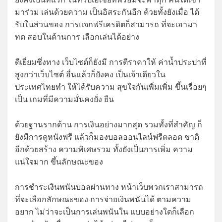
มาร่วม เล่นด้วยความ เป็นอิสระกันอีก ด้วยทั้งยังเมื่อ ได้
รับในส่วนของ การแจกฟรีเครดิตก็สามารถ ที่จะเอามา
ทด สอบในด้านการ เลือกเล่นได้อย่าง
ดีเยี่ยมซึ่งทาง เว็บไซต์ก็ยังมี การตีราคาให้ ค่าน้ำประปาที่
สูงกว่าเว็บไซต์ อื่นแล้วก็ยังคง เป็นเจ้าเดียวใน
ประเทศไทยทำ ให้ได้รับความ สุขใจกันเพิ่มเพิ่ม ขึ้นเรื่อยๆ
เป็น เกมที่มีความมั่นคงยั่ง ยืน
ด้วยฐานรากด้าน การเงินอย่างมากสุด รวมทั้งที่สำคัญ ก็
ยังมีการดูหนังฟรี แล้วก็มองบอลออนไลน์ฟรีตลอด ชาติ
อีกด้วยสร้าง ความพิเศษรวม ทั้งยังเป็นการเพิ่ม ความ
แน่ใจมาก ขึ้นลักษณะของ
การชำระเงินพนันบอลผ่านทาง หน้าเว็บพวกเราสามารถ
ที่จะเลือกลักษณะของ การจ่ายเงินพนันได้ ตามความ
อยาก ไม่ว่าจะเป็นการเล่นพนันใน แบบอย่างใดก็เลือก