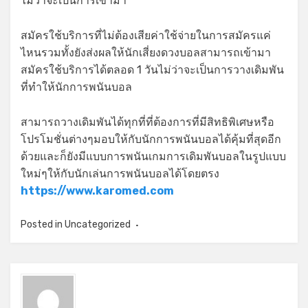
ไม่ว่าจะเป็นการเข้ามา
สมัครใช้บริการที่ไม่ต้องเสียค่าใช้จ่ายในการสมัครแค่
ไหนรวมทั้งยังส่งผลให้นักเสี่ยงดวงบอลสามารถเข้ามา
สมัครใช้บริการได้ตลอด 1 วันไม่ว่าจะเป็นการวางเดิมพัน
ที่ทำให้นักการพนันบอล
สามารถวางเดิมพันได้ทุกที่ที่ต้องการที่มีสิทธิพิเศษหรือ
โปรโมชั่นต่างๆมอบให้กับนักการพนันบอลได้คุ้มที่สุดอีก
ด้วยและก็ยังมีแบบการพนันเกมการเดิมพันบอลในรูปแบบ
ใหม่ๆให้กับนักเล่นการพนันบอลได้โดยตรง
https://www.karomed.com
Posted in
Uncategorized