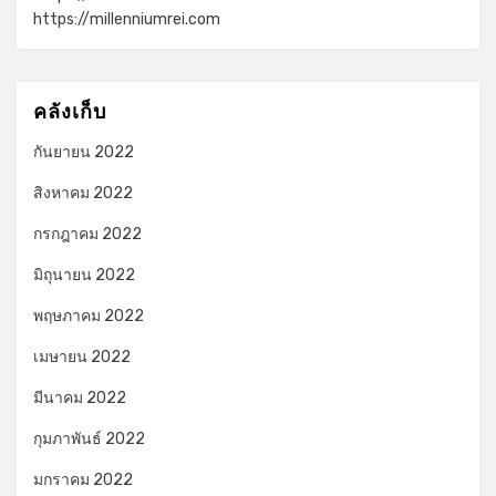
https://millenniumrei.com
คลังเก็บ
กันยายน 2022
สิงหาคม 2022
กรกฎาคม 2022
มิถุนายน 2022
พฤษภาคม 2022
เมษายน 2022
มีนาคม 2022
กุมภาพันธ์ 2022
มกราคม 2022